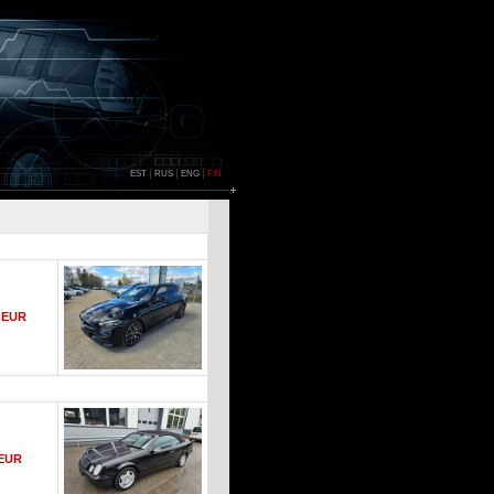
EST
RUS
ENG
FIN
0 EUR
 EUR