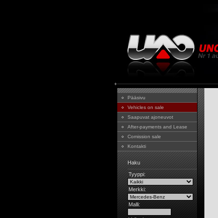
Pääsivu
Vehicles on sale
Saapuvat ajoneuvot
After-payments and Lease
Comission sale
Kontakti
Haku
Tyyppi:
Merkki:
Malli: