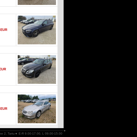
0 EUR
 EUR
0 EUR
ee 2, Tartu
E-R 9.00-17.00, L 09.00-15.00