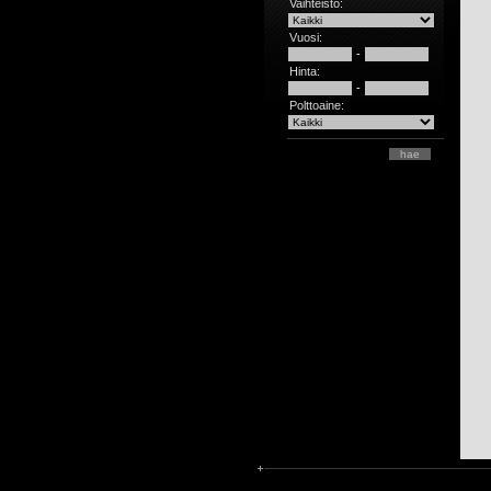
Vaihteisto:
Vuosi:
-
Hinta:
-
Polttoaine: