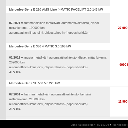
Mercedes-Benz E 220 AMG Line 4-MATIC FACELIFT 2.0 143 kW
07/2021 v.
tummansininen metalliväri, automaattivaihteisto, diesel,
mittarilukema: 199000 km
27 99
automaattinen ilmastointi, ohjaustehostin (nopeusherkkä)...
Mercedes-Benz E 350 4 MATIC 3.0 195 kW
02/2012 v.
musta metalliväri, automaattivaihteisto, diesel, mittarilukema:
262000 km
9990
automaattinen ilmastointi, ohjaustehostin (nopeusherkkä)...
ALV 0%
Mercedes-Benz SL 500 5.0 225 kW
07/2001 v.
harmaa metalliväri, automaattivaihteisto, bensiini,
mittarilukema: 215000 km
11 99
automaattinen ilmastointi, ohjaustehostin (nopeusherkkä)...
ALV 0%
Juno Autokeskus
5014306
Rehepapi t