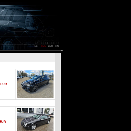
EST
RUS
ENG
FIN
0 EUR
 EUR