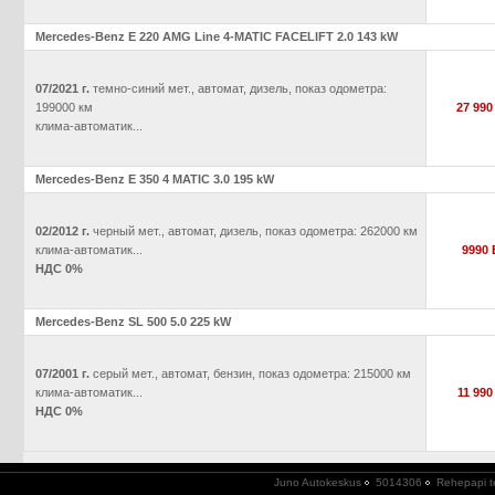
Mercedes-Benz E 220 AMG Line 4-MATIC FACELIFT 2.0 143 kW
07/2021 г.
темно-синий мет., автомат, дизель, показ одометра:
199000 км
27 99
клима-автоматик...
Mercedes-Benz E 350 4 MATIC 3.0 195 kW
02/2012 г.
черный мет., автомат, дизель, показ одометра: 262000 км
клима-автоматик...
9990
НДС 0%
Mercedes-Benz SL 500 5.0 225 kW
07/2001 г.
серый мет., автомат, бензин, показ одометра: 215000 км
клима-автоматик...
11 99
НДС 0%
Juno Autokeskus
5014306
Rehepapi t