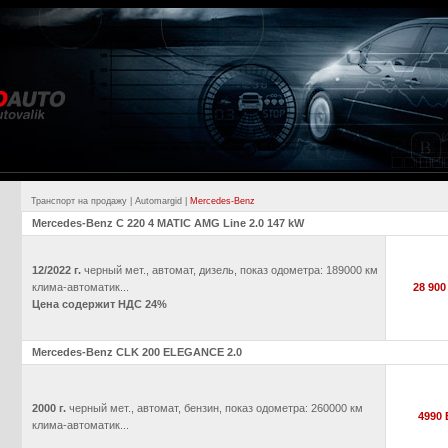
Транспорт на продажу
|
Automargid
|
Mercedes-Benz
Mercedes-Benz C 220 4 MATIC AMG Line 2.0 147 kW
12/2022 г.
черный мет., автомат, дизель, показ одометра: 189000 км
клима-автоматик...
28 90
Цена содержит НДС 24%
Mercedes-Benz CLK 200 ELEGANCE 2.0
2000 г.
черный мет., автомат, бензин, показ одометра: 260000 км
4990
клима-автоматик...