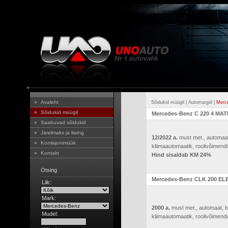
Avaleht
Sõidukid müügil
|
Automargid
|
Merc
Sõidukid müügil
Mercedes-Benz C 220 4 MATI
Saabuvad sõidukid
Järelmaks ja liising
12/2022 a.
must met., automaat,
Komisjonimüük
kliimaautomaatik, roolivõimendi (
Kontakt
Hind sisaldab KM 24%
Otsing
Mercedes-Benz CLK 200 EL
Liik:
Mark:
2000 a.
must met., automaat, b
Mudel:
kliimaautomaatik, roolivõimendi (