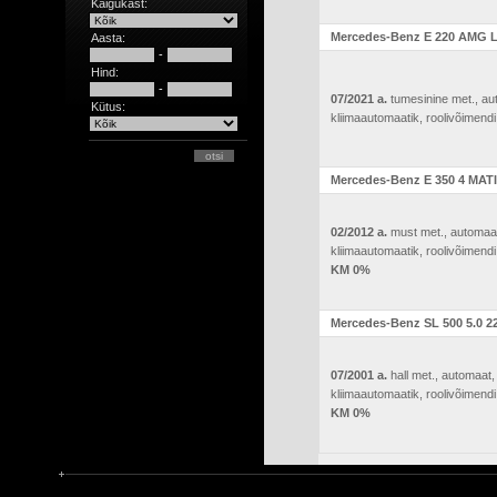
Käigukast:
Mercedes-Benz E 220 AMG L
Aasta:
-
Hind:
-
07/2021 a.
tumesinine met., aut
Kütus:
kliimaautomaatik, roolivõimendi (
Mercedes-Benz E 350 4 MATI
02/2012 a.
must met., automaat,
kliimaautomaatik, roolivõimendi (
KM 0%
Mercedes-Benz SL 500 5.0 2
07/2001 a.
hall met., automaat,
kliimaautomaatik, roolivõimendi (
KM 0%