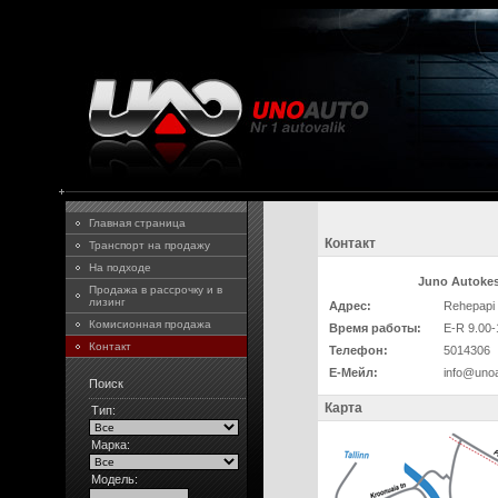
Главная страница
Контакт
Транспорт на продажу
На подходе
Juno Autoke
Продажа в рассрочку и в
лизинг
Адрес:
Rehepapi 
Комисионная продажа
Время работы:
E-R 9.00-
Контакт
Телефон:
5014306
Е-Мейл:
info@unoa
Поиск
Карта
Тип:
Марка:
Модель: