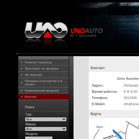
Главная страница
Контакт
Транспорт на продажу
На подходе
Juno Autoke
Продажа в рассрочку и в
лизинг
Адрес:
Rehepapi 
Комисионная продажа
Время работы:
E-R 9.00-
Контакт
Телефон:
5014306
Е-Мейл:
info@unoa
Поиск
Карта
Тип:
Марка:
Модель: