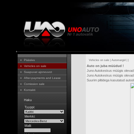
Pääsivu
Vehicles on sale
|
Automargid
|
|
Auto on juba müüdud !
Vehicles on sale
Juno Autokeskus müügis olevad
Saapuvat ajoneuvot
Juno Autokeskus müügis olevad 
After-payments and Lease
Suurim piltidega kasutatud aut
Comission sale
Kontakti
Haku
Tyyppi:
Merkki:
Malli: