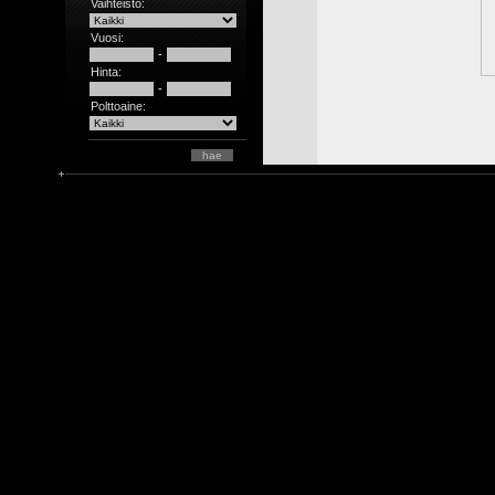
Vaihteisto:
Vuosi:
-
Hinta:
-
Polttoaine: