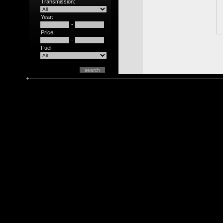
Transmission:
Year:
-
Price:
-
Fuel: