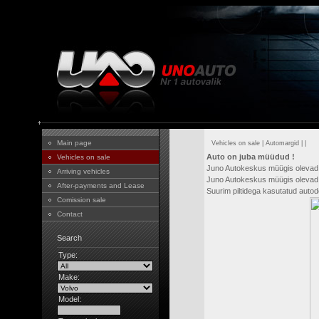
Main page
Vehicles on sale
|
Automargid
|
|
Auto on juba müüdud !
Vehicles on sale
Juno Autokeskus müügis olevad
Arriving vehicles
Juno Autokeskus müügis olevad 
After-payments and Lease
Suurim piltidega kasutatud aut
Comission sale
Contact
Search
Type:
Make:
Model: