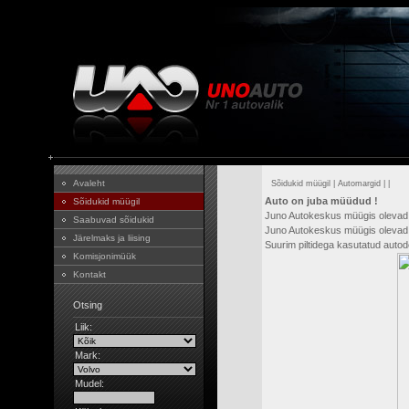
Avaleht
Sõidukid müügil
|
Automargid
|
|
Auto on juba müüdud !
Sõidukid müügil
Juno Autokeskus müügis olevad
Saabuvad sõidukid
Juno Autokeskus müügis olevad 
Järelmaks ja liising
Suurim piltidega kasutatud aut
Komisjonimüük
Kontakt
Otsing
Liik:
Mark:
Mudel: