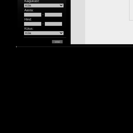
Käigukast:
Aasta:
-
Hind:
-
Kütus: