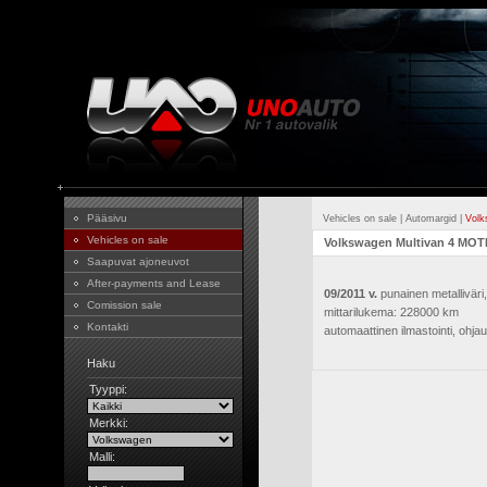
Pääsivu
Vehicles on sale
|
Automargid
|
Volk
Vehicles on sale
Volkswagen Multivan 4 MOT
Saapuvat ajoneuvot
After-payments and Lease
09/2011 v.
punainen metalliväri,
Comission sale
mittarilukema: 228000 km
Kontakti
automaattinen ilmastointi, ohja
Haku
Tyyppi:
Merkki:
Malli: