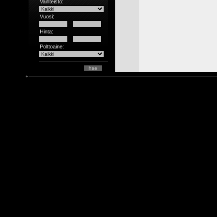
Vaihteisto:
Vuosi:
-
Hinta:
-
Polttoaine: