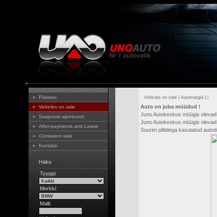
Pääsivu
Vehicles on sale
|
Automargid
|
|
Auto on juba müüdud !
Vehicles on sale
Juno Autokeskus müügis olevad
Saapuvat ajoneuvot
Juno Autokeskus müügis olevad 
After-payments and Lease
Suurim piltidega kasutatud aut
Comission sale
Kontakti
Haku
Tyyppi:
Merkki:
Malli: