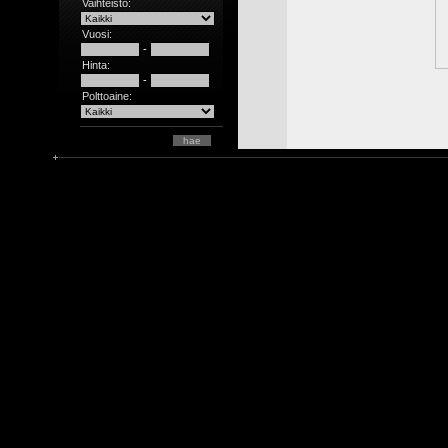
Vaihteisto:
Vuosi:
-
Hinta:
-
Polttoaine: