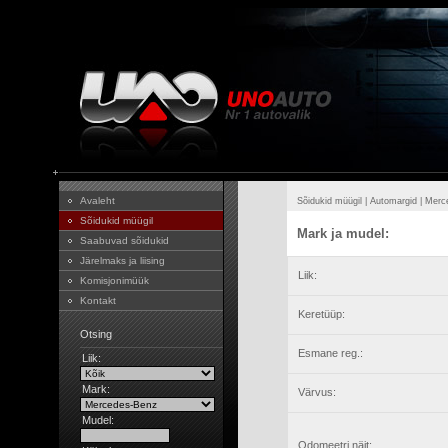
Avaleht
Sõidukid müügil
|
Automargid
|
Merc
Sõidukid müügil
Mark ja mudel:
Saabuvad sõidukid
Järelmaks ja liising
Liik:
Komisjonimüük
Kontakt
Keretüüp:
Otsing
Esmane reg.:
Liik:
Mark:
Värvus:
Mudel:
Odomeetri näit: