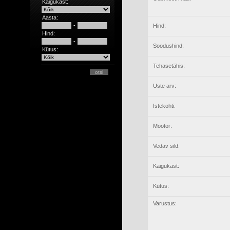
Käigukast:
Aasta:
-
Hind:
Hind:
-
Soodushind:
Kütus:
Tehasetähis:
Uste arv:
Istekohti:
Mootor:
Vedav sild:
Käigukast:
Kütus:
Varustus: