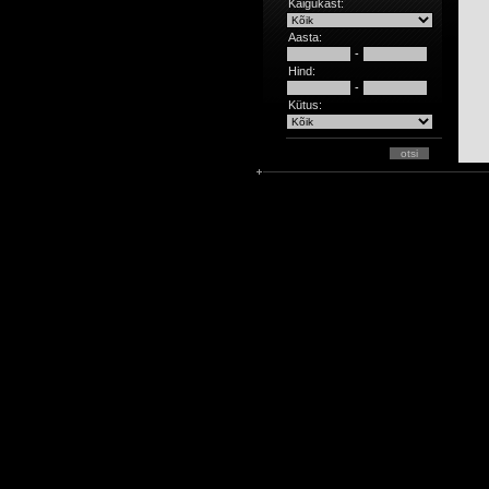
Käigukast:
Aasta:
-
Hind:
-
Kütus: