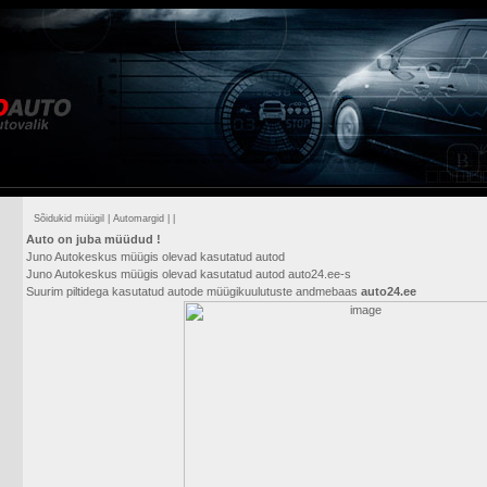
Sõidukid müügil
|
Automargid
|
|
Auto on juba müüdud !
Juno Autokeskus müügis olevad kasutatud autod
Juno Autokeskus müügis olevad kasutatud autod auto24.ee-s
Suurim piltidega kasutatud autode müügikuulutuste andmebaas
auto24.ee