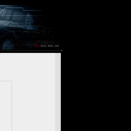
EST
RUS
ENG
FIN