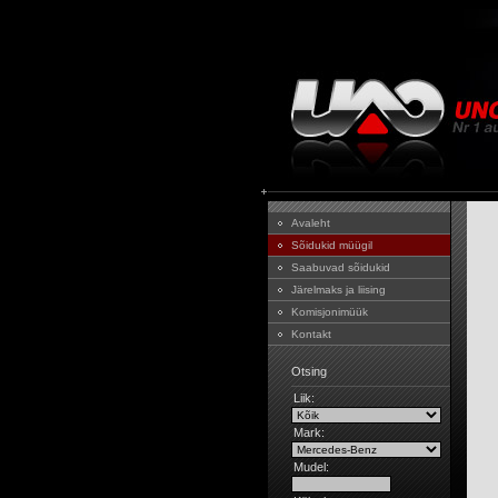
Avaleht
Sõidukid müügil
Saabuvad sõidukid
Järelmaks ja liising
Komisjonimüük
Kontakt
Otsing
Liik:
Mark:
Mudel: