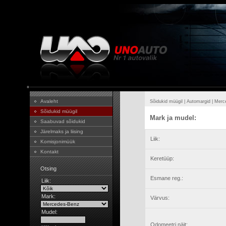
Avaleht
Sõidukid müügil
|
Automargid
|
Merc
Sõidukid müügil
Mark ja mudel:
Saabuvad sõidukid
Järelmaks ja liising
Liik:
Komisjonimüük
Kontakt
Keretüüp:
Otsing
Esmane reg.:
Liik:
Mark:
Värvus:
Mudel:
Odomeetri näit: