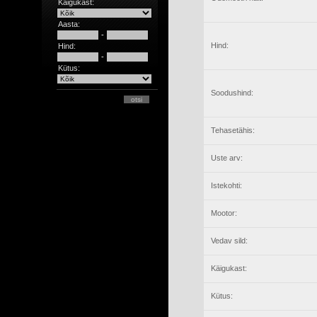
Käigukast:
Aasta:
-
Hind:
Hind:
-
Kütus:
Soodushind:
Tehasetähis:
Uste arv:
Istekohti:
Mootor:
Vedav sild:
Käigukast:
Kütus: