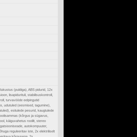
klukustus (puldiga), ABS pidurid, 12x
on, lisapidurituli, stabiilsuskontroll,
oll, turvavööde eelpingutid
us, udutuled (eesmised, tagumine),
tuled), esitulede pesurid, kaugtulede
v roolisammas (kõrgus ja sügavus,
rool, käiguvahetus roolilt, stereo
vigatsiooniseade, autokompuuter,
ga reguleeritav iste, 2x elektriliselt
eeritava kõrgusega, 2x