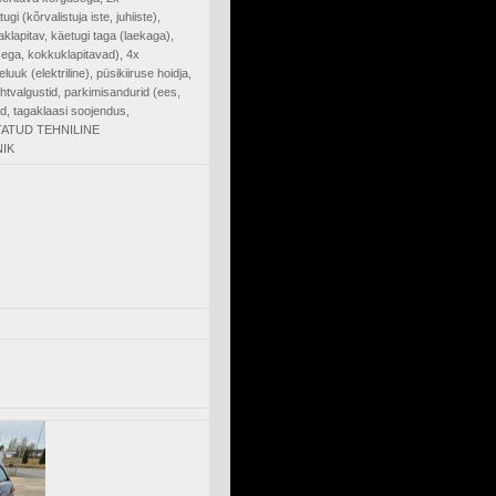
 (kõrvalistuja iste, juhiiste),
aklapitav, käetugi taga (laekaga),
sega, kokkuklapitavad), 4x
luuk (elektriline), püsikiiruse hoidja,
htvalgustid, parkimisandurid (ees,
ud, tagaklaasi soojendus,
STATUD TEHNILINE
IK