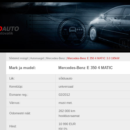
Sõidukid müügil
|
Automargid
|
Mercedes-Benz
|
Mercedes-Benz E 350 4 MATIC 3.0 195kW
Mark ja mudel:
Mercedes-Benz E 350 4 MATIC
Liik:
sõiduauto
Keretüüp:
universaal
Esmane reg.:
02/2012
Värvus:
must met.
262 000 km
Odomeetri näit:
hooldusraamat
10 990 EUR
Hind:
KM 0%