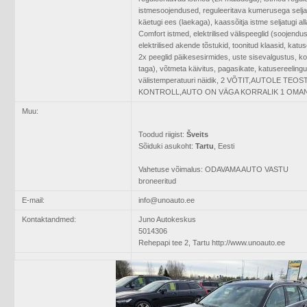
istmesoojendused, reguleeritava kumerusega seljatugi
käetugi ees (laekaga), kaassõitja istme seljatugi all
Comfort istmed, elektrilised välispeeglid (soojendu
elektrilised akende tõstukid, toonitud klaasid, katuse
2x peeglid päikesesirmides, uste sisevalgustus, ko
taga), võtmeta käivitus, pagasikate, katusereeling
välistemperatuuri näidik, 2 VÕTIT,AUTOLE TEO
KONTROLL,AUTO ON VÄGA KORRALIK 1 OMAN
Muu:
Toodud riigist:
Šveits
Sõiduki asukoht:
Tartu
, Eesti
Vahetuse võimalus: ODAVAMA AUTO VASTU
broneeritud
E-mail:
info@unoauto.ee
Kontaktandmed:
Juno Autokeskus
5014306
Rehepapi tee 2, Tartu
http://www.unoauto.ee