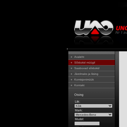
Avaleht
Sõidukid müügil
Saabuvad sõidukid
Järelmaks ja liising
Komisjonimüük
Kontakt
Otsing
Liik:
Mark:
Mudel: