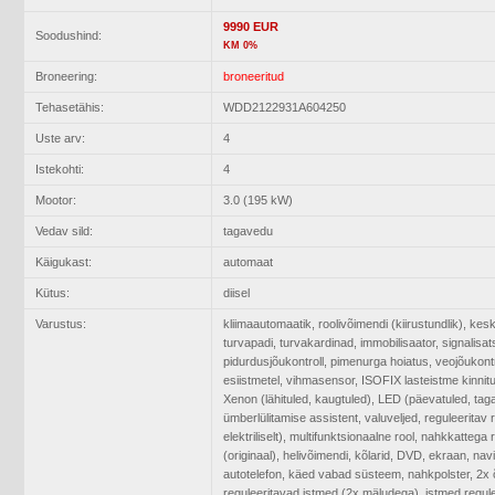
9990 EUR
Soodushind:
KM 0%
Broneering:
broneeritud
Tehasetähis:
WDD2122931A604250
Uste arv:
4
Istekohti:
4
Mootor:
3.0 (195 kW)
Vedav sild:
tagavedu
Käigukast:
automaat
Kütus:
diisel
Varustus:
kliimaautomaatik, roolivõimendi (kiirustundlik), kes
turvapadi, turvakardinad, immobilisaator, signalisatsio
pidurdusjõukontroll, pimenurga hoiatus, veojõukontr
esiistmetel, vihmasensor, ISOFIX lasteistme kinnit
Xenon (lähituled, kaugtuled), LED (päevatuled, taga
ümberlülitamise assistent, valuveljed, reguleerita
elektriliselt), multifunktsionaalne rool, nahkkattega 
(originaal), helivõimendi, kõlarid, DVD, ekraan, na
autotelefon, käed vabad süsteem, nahkpolster, 2x õhu
reguleeritavad istmed (2x mäludega), istmed regul