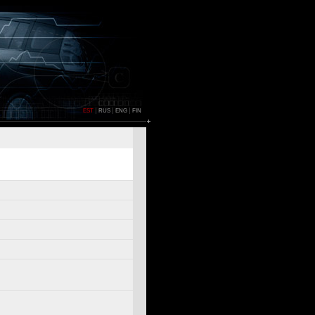
EST
RUS
ENG
FIN