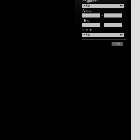
Käigukast:
Aasta:
-
Hind:
-
Kütus: