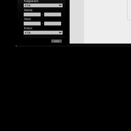
Käigukast:
Aasta:
-
Hind:
-
Kütus: